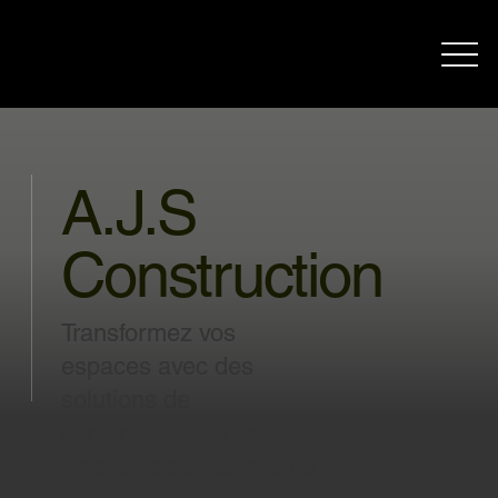
A.J.S
Construction
Transformez vos
espaces avec des
solutions de
construction fiables,
innovantes et de qualité