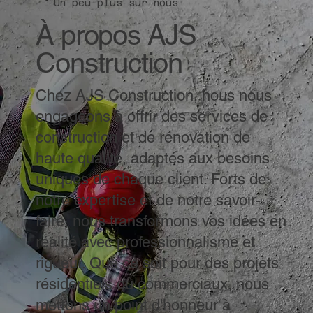
Un peu plus sur nous
À propos AJS
Construction
Chez AJS Construction, nous nous
engageons à offrir des services de
construction et de rénovation de
haute qualité, adaptés aux besoins
uniques de chaque client. Forts de
notre expertise et de notre savoir-
faire, nous transformons vos idées en
réalité avec professionnalisme et
rigueur. Que ce soit pour des projets
résidentiels ou commerciaux, nous
mettons un point d'honneur à